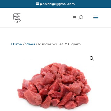
p.a.sinnige@gmail.com
Home
/
Vlees
/ Runderpoulet 350 gram