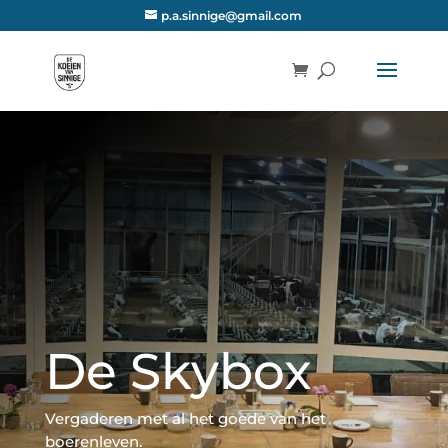
p.a.sinnige@gmail.com
De Skybox
Vergaderen met al het goede van het
boerenleven.