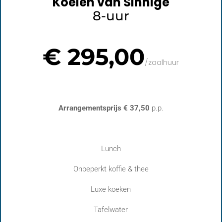
Koeien van Sinnige
8-uur
€ 295,00
/
zaalhuur
Arrangementsprijs € 37,50
p.p.
Lunch
Onbeperkt koffie & thee
Luxe koeken
Tafelwater