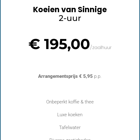
Koeien van Sinnige
2-uur
€ 195,00
/
zaalhuur
Arrangementsprijs € 5,95
p.p.
Onbeperkt koffie & thee
Luxe koeken
Tafelwater