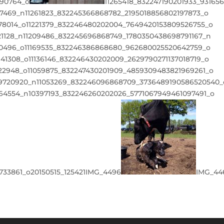
890764_o
11265418_832247190201933_9316
57469_n
11261823_832245366868782_2195018856802197873_o
78014_o
11221379_832246480202004_7649420153809526755_o
1128_n
11209486_832245696868749_1780350438698791167_n
20496_o
11169535_832246386868680_962680025520642759_o
141308_o
11136146_832246430202009_2629790271137018719_o
22948_o
11059875_832247430201909_4859309483821969261_o
9720920_n
11053269_832246096868709_3736489190586520540_
264554_n
10397193_832246260202026_5771067949461097491_o
733861_o
20150515_125421
IMG_4496
IMG_44