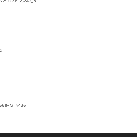
56729069935242_n
o
66
IMG_4436