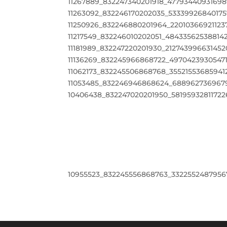
11267889_832247340201918_4779344093169
11263092_832246170202035_5333992684017
11250926_832246880201964_22010366921123
11217549_832246010202051_484335625388142
11181989_832247220201930_21274399663145
11136269_832245966868722_4970423930547
11062173_832245506868768_35521553685941
11053485_832246946868624_688962736967
10406438_832247020201950_5819593281172
10955523_832245556868763_3322552487956