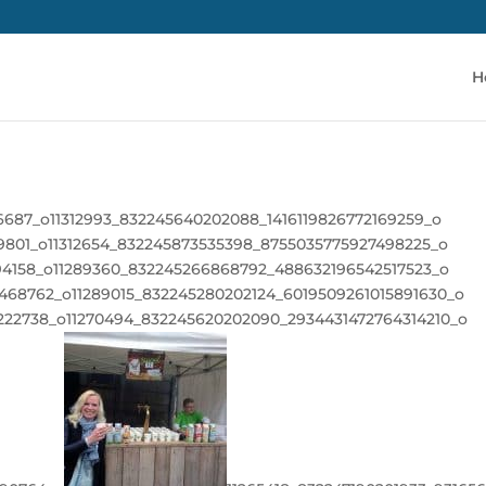
H
6687_o
11312993_832245640202088_1416119826772169259_o
9801_o
11312654_832245873535398_8755035775927498225_o
94158_o
11289360_832245266868792_488632196542517523_o
3468762_o
11289015_832245280202124_6019509261015891630_o
222738_o
11270494_832245620202090_2934431472764314210_o