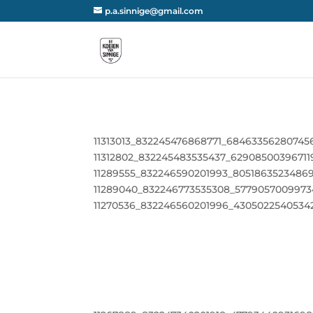
p.a.sinnige@gmail.com
11313013_832245476868771_68463356280745
11312802_832245483535437_62908500396711
11289555_832246590201993_8051863523486
11289040_832246773535308_577905700997
11270536_832246560201996_4305022540534