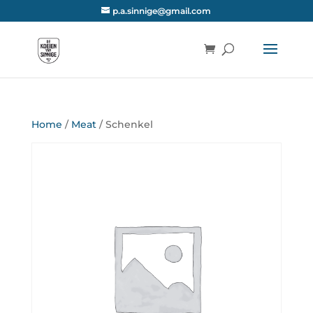
p.a.sinnige@gmail.com
Home
/
Meat
/ Schenkel