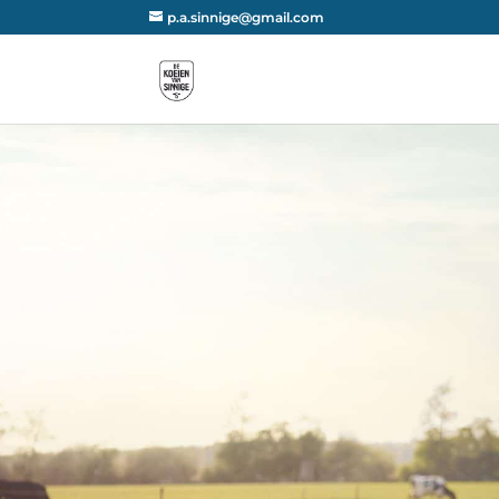
p.a.sinnige@gmail.com