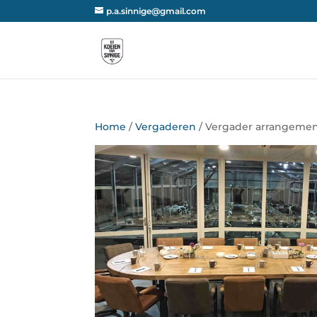
p.a.sinnige@gmail.com
Home
/
Vergaderen
/ Vergader arrangeme